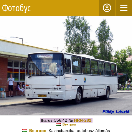
Фотобус
Ikarus C56.42 №
HRN-282
Венгрия
Венгрия
, Kazincbarcika, autóbusz-állomás