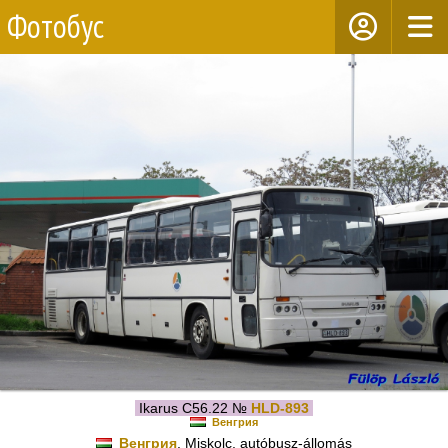
Фотобус
Ikarus C56.22 №
HLD-893
Венгрия
Венгрия
, Miskolc, autóbusz-állomás