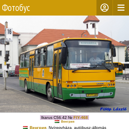
Фотобус
Ikarus C56.42 №
FIY-468
Венгрия
Венгрия
, Nyíregyháza, autóbusz-állomás