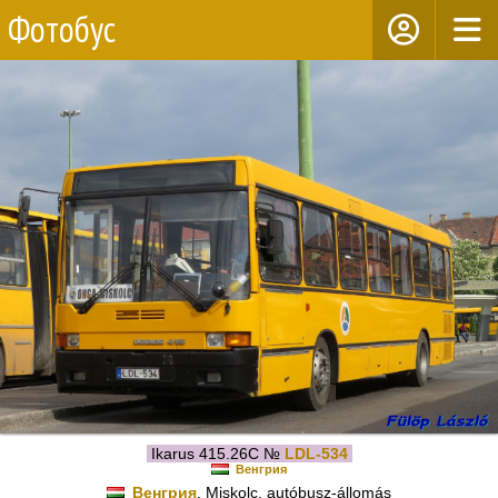
Фотобус
Ikarus 415.26C №
LDL-534
Венгрия
Венгрия
, Miskolc, autóbusz-állomás