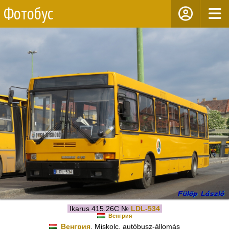
Фотобус
Ikarus 415.26C №
LDL-534
Венгрия
Венгрия
, Miskolc, autóbusz-állomás