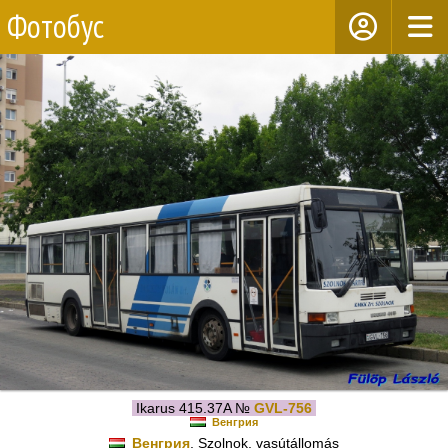
Фотобус
Ikarus 415.37A №
GVL-756
Венгрия
Венгрия
, Szolnok, vasútállomás