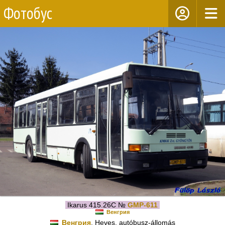
Фотобус
Ikarus 415.26C №
GMP-611
Венгрия
Венгрия
, Heves, autóbusz-állomás