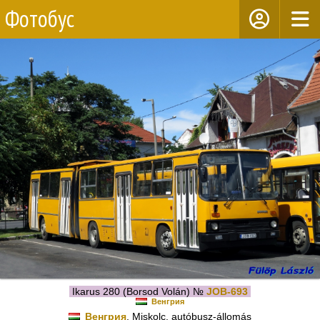
Фотобус
Ikarus 280 (Borsod Volán) №
JOB-693
Венгрия
Венгрия
, Miskolc, autóbusz-állomás