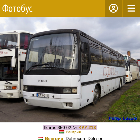
Фотобус
Ikarus 350.02 №
KAY-213
Венгрия
Венгрия
, Debrecen, Déli sor