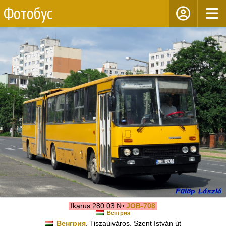
Фотобус
Ikarus 280.03 №
JOB-708
Венгрия
Венгрия
, Tiszaújváros, Szent István út