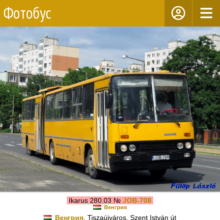
Фотобус
Ikarus 280.03 №
JOB-708
Венгрия
Венгрия
, Tiszaújváros, Szent István út