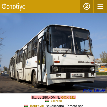
Фотобус
Ikarus 280.40M №
GOX-111
Венгрия
Венгрия
, Békéscsaba, Temető sor