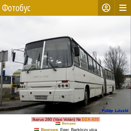
Фотобус
Ikarus 280 (Vasi Volán) №
DZA-835
Венгрия
Венгрия
, Eger, Barkóczy utca