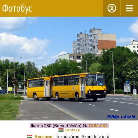
Фотобус
Ikarus 280 (Borsod Volán) №
DUM-082
Венгрия
Венгрия
, Tiszaújváros, Szent István út