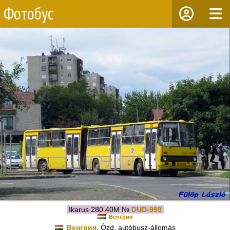
Фотобус
Ikarus 280.40M №
DUD-999
Венгрия
Венгрия
, Ózd, autóbusz-állomás