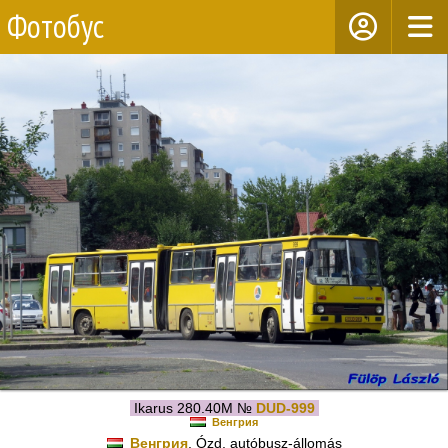
Фотобус
Ikarus 280.40M №
DUD-999
Венгрия
Венгрия
, Ózd, autóbusz-állomás