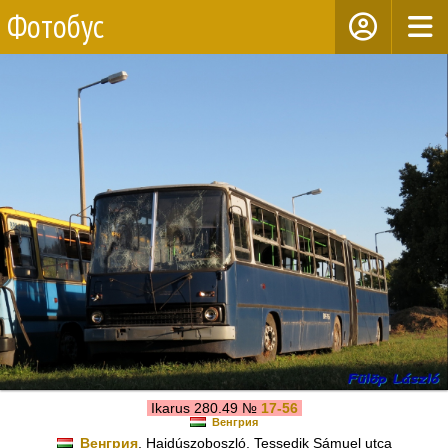
Фотобус
Ikarus 280.49 №
17-56
Венгрия
Венгрия
, Hajdúszoboszló, Tessedik Sámuel utca