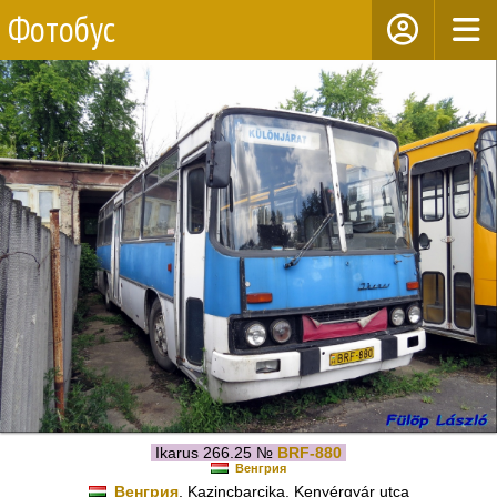
Фотобус
Ikarus 266.25 №
BRF-880
Венгрия
Венгрия
, Kazincbarcika, Kenyérgyár utca