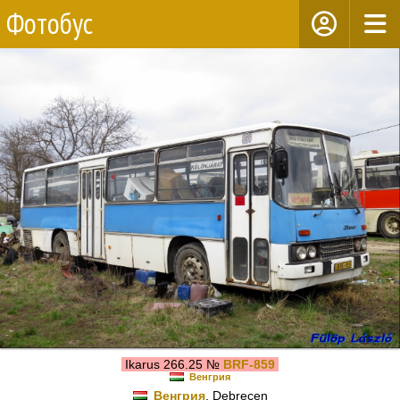
Фотобус
Ikarus 266.25 №
BRF-859
Венгрия
Венгрия
, Debrecen