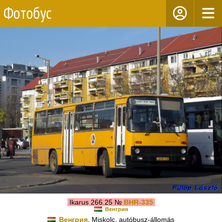
Фотобус
Ikarus 266.25 №
BHR-335
Венгрия
Венгрия
, Miskolc, autóbusz-állomás