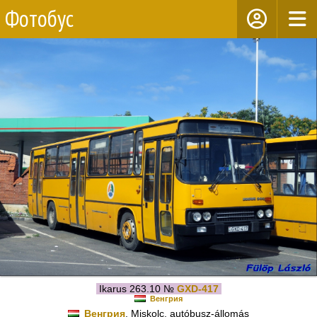
Фотобус
Ikarus 263.10 №
GXD-417
Венгрия
Венгрия
, Miskolc, autóbusz-állomás