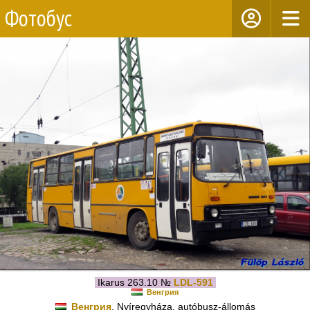
Фотобус
Ikarus 263.10 №
LDL-591
Венгрия
Венгрия
, Nyíregyháza, autóbusz-állomás