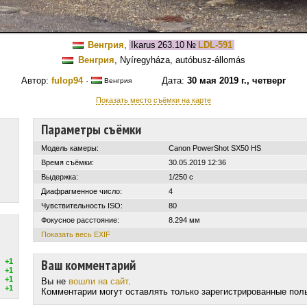
Венгрия
,
Ikarus 263.10
№
LDL-591
Венгрия
, Nyíregyháza, autóbusz-állomás
Автор:
fulop94
·
Дата:
30 мая 2019 г., четверг
Венгрия
Показать место съёмки на карте
Параметры съёмки
Модель камеры:
Canon PowerShot SX50 HS
Время съёмки:
30.05.2019 12:36
Выдержка:
1/250 с
Диафрагменное число:
4
Чувствительность ISO:
80
Фокусное расстояние:
8.294 мм
Показать весь EXIF
Ваш комментарий
+1
+1
+1
Вы не
вошли на сайт
.
+1
Комментарии могут оставлять только зарегистрированные пол