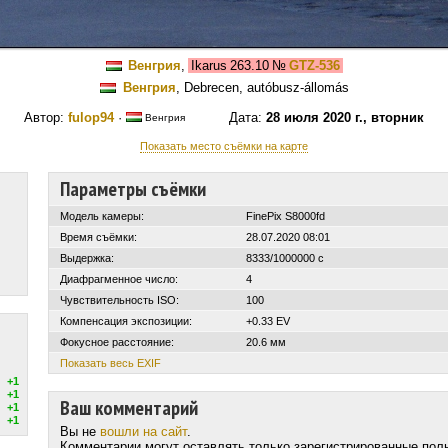
Венгрия
,
Ikarus 263.10
№
GTZ-536
Венгрия
, Debrecen, autóbusz-állomás
Автор:
fulop94
·
Дата:
28 июля 2020 г., вторник
Венгрия
Показать место съёмки на карте
Параметры съёмки
Модель камеры:
FinePix S8000fd
Время съёмки:
28.07.2020 08:01
Выдержка:
8333/1000000 с
Диафрагменное число:
4
Чувствительность ISO:
100
Компенсация экспозиции:
+0.33 EV
Фокусное расстояние:
20.6 мм
Показать весь EXIF
+1
+1
Ваш комментарий
+1
+1
Вы не
вошли на сайт
.
Комментарии могут оставлять только зарегистрированные пол