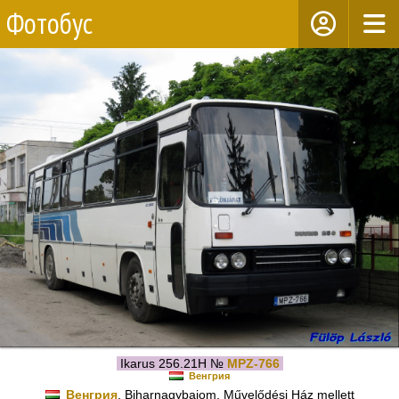
Фотобус
Ikarus 256.21H №
MPZ-766
Венгрия
Венгрия
, Biharnagybajom, Művelődési Ház mellett