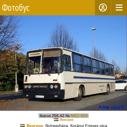
Фотобус
Ikarus 256.42 №
MEZ-004
Венгрия
Венгрия
, Nyíregyháza, Korányi Frigyes utca