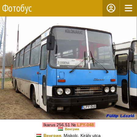
Фотобус
Ikarus 256.51 №
LPY-048
Венгрия
Венгрия
, Miskolc, Király utca