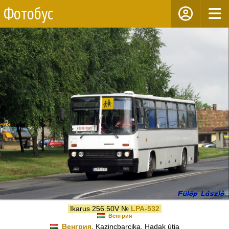
Фотобус
Ikarus 256.50V №
LPA-532
Венгрия
Венгрия
, Kazincbarcika, Hadak útja