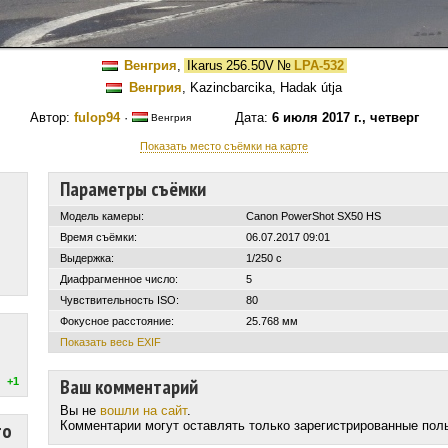
Венгрия
,
Ikarus 256.50V
№
LPA-532
Венгрия
, Kazincbarcika, Hadak útja
Автор:
fulop94
·
Дата:
6 июля 2017 г., четверг
Венгрия
Показать место съёмки на карте
Параметры съёмки
Модель камеры:
Canon PowerShot SX50 HS
Время съёмки:
06.07.2017 09:01
Выдержка:
1/250 с
Диафрагменное число:
5
Чувствительность ISO:
80
Фокусное расстояние:
25.768 мм
Показать весь EXIF
Ваш комментарий
+1
Вы не
вошли на сайт
.
то
Комментарии могут оставлять только зарегистрированные пол