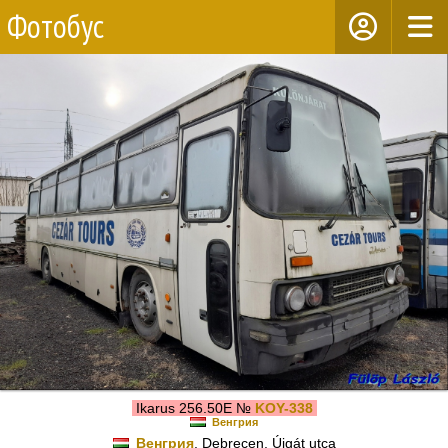
Фотобус
Ikarus 256.50E №
KOY-338
Венгрия
Венгрия
, Debrecen, Újgát utca