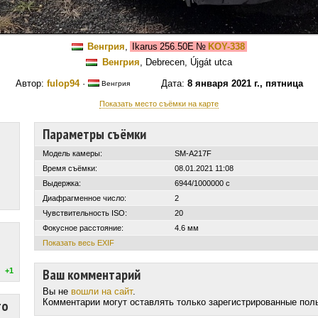
Венгрия
,
Ikarus 256.50E
№
KOY-338
Венгрия
, Debrecen, Újgát utca
Автор:
fulop94
·
Дата:
8 января 2021 г., пятница
Венгрия
Показать место съёмки на карте
Параметры съёмки
Модель камеры:
SM-A217F
Время съёмки:
08.01.2021 11:08
Выдержка:
6944/1000000 с
Диафрагменное число:
2
Чувствительность ISO:
20
Фокусное расстояние:
4.6 мм
Показать весь EXIF
Ваш комментарий
+1
Вы не
вошли на сайт
.
то
Комментарии могут оставлять только зарегистрированные пол