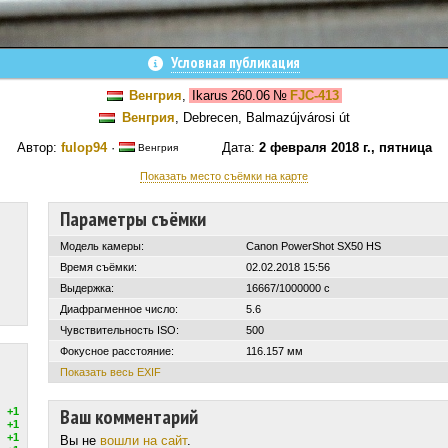
Условная публикация
Венгрия
,
Ikarus 260.06
№
FJC-413
Венгрия
, Debrecen, Balmazújvárosi út
Автор:
fulop94
·
Дата:
2 февраля 2018 г., пятница
Венгрия
Показать место съёмки на карте
Параметры съёмки
Модель камеры:
Canon PowerShot SX50 HS
Время съёмки:
02.02.2018 15:56
Выдержка:
16667/1000000 с
Диафрагменное число:
5.6
Чувствительность ISO:
500
Фокусное расстояние:
116.157 мм
Показать весь EXIF
Ваш комментарий
+1
+1
+1
Вы не
вошли на сайт
.