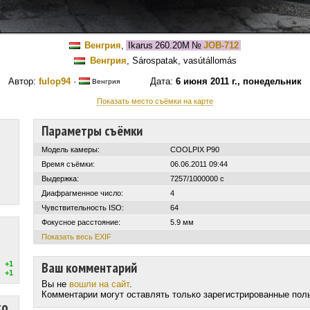
Венгрия
,
Ikarus 260.20M
№
JOB-712
Венгрия
, Sárospatak, vasútállomás
Автор:
fulop94
·
Дата:
6 июня 2011 г., понедельник
Венгрия
Показать место съёмки на карте
Параметры съёмки
Модель камеры:
COOLPIX P90
Время съёмки:
06.06.2011 09:44
Выдержка:
7257/1000000 с
Диафрагменное число:
4
Чувствительность ISO:
64
Фокусное расстояние:
5.9 мм
Показать весь EXIF
Ваш комментарий
+1
+1
Вы не
вошли на сайт
.
Комментарии могут оставлять только зарегистрированные пол
то