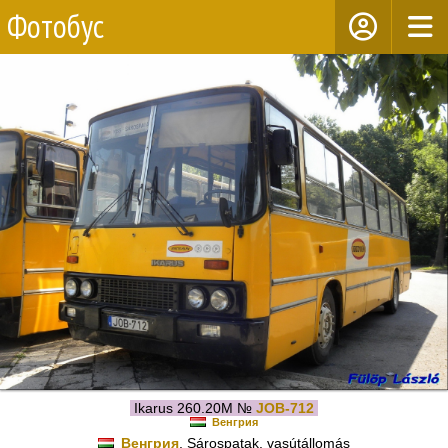
Фотобус
Ikarus 260.20M №
JOB-712
Венгрия
Венгрия
, Sárospatak, vasútállomás