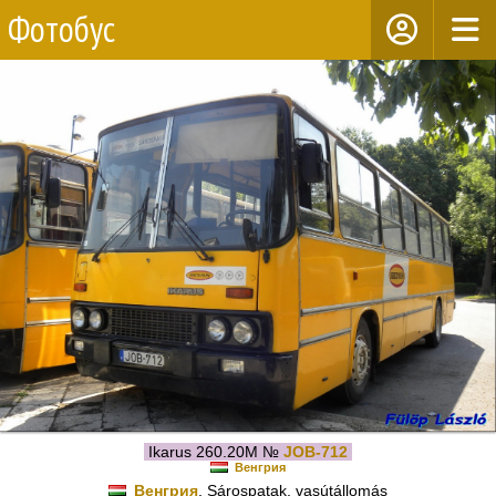
Фотобус
Ikarus 260.20M №
JOB-712
Венгрия
Венгрия
, Sárospatak, vasútállomás