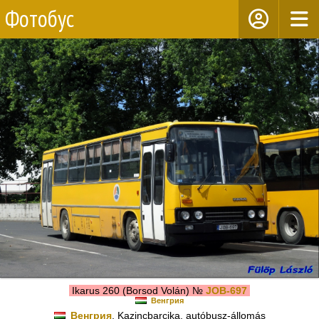
Фотобус
Ikarus 260 (Borsod Volán) №
JOB-697
Венгрия
Венгрия
, Kazincbarcika, autóbusz-állomás