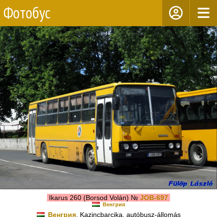
Фотобус
Ikarus 260 (Borsod Volán) №
JOB-697
Венгрия
Венгрия
, Kazincbarcika, autóbusz-állomás