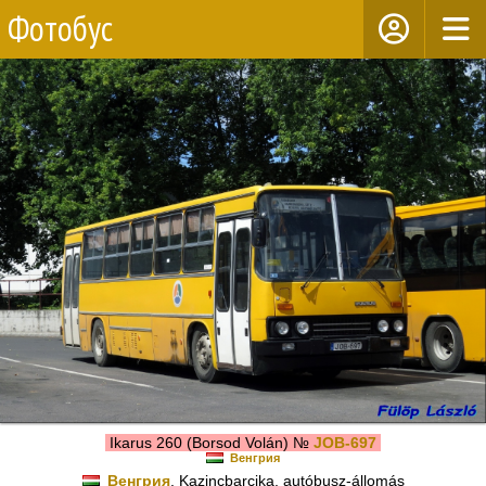
Фотобус
Ikarus 260 (Borsod Volán) №
JOB-697
Венгрия
Венгрия
, Kazincbarcika, autóbusz-állomás