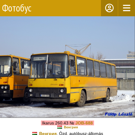
Фотобус
Ikarus 260.43 №
JOB-688
Венгрия
Венгрия
, Ózd, autóbusz-állomás