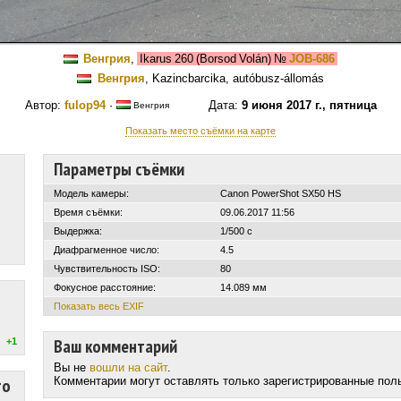
Венгрия
,
Ikarus 260 (Borsod Volán)
№
JOB-686
Венгрия
, Kazincbarcika, autóbusz-állomás
Автор:
fulop94
·
Дата:
9 июня 2017 г., пятница
Венгрия
Показать место съёмки на карте
Параметры съёмки
Модель камеры:
Canon PowerShot SX50 HS
Время съёмки:
09.06.2017 11:56
Выдержка:
1/500 с
Диафрагменное число:
4.5
Чувствительность ISO:
80
Фокусное расстояние:
14.089 мм
Показать весь EXIF
Ваш комментарий
+1
Вы не
вошли на сайт
.
то
Комментарии могут оставлять только зарегистрированные пол