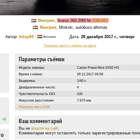
Венгрия
,
Ikarus 260.20M
№
JOB-661
Венгрия
, Miskolc, autóbusz-állomás
Автор:
fulop94
·
Дата:
28 декабря 2017 г., четверг
Венгрия
Показать место съёмки на карте
Параметры съёмки
Модель камеры:
Canon PowerShot SX50 HS
Время съёмки:
28.12.2017 09:58
Выдержка:
1/40 с
Диафрагменное число:
4
Чувствительность ISO:
100
Фокусное расстояние:
7.673 мм
Показать весь EXIF
Ваш комментарий
+1
Вы не
вошли на сайт
.
то
Комментарии могут оставлять только зарегистрированные пол