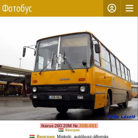
Фотобус
Ikarus 260.20M №
JOB-661
Венгрия
Венгрия
, Miskolc, autóbusz-állomás