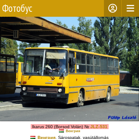
Фотобус
Ikarus 260 (Borsod Volán) №
JLZ-531
Венгрия
Венгрия
, Sárospatak, vasútállomás