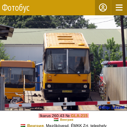
Фотобус
Ikarus 260.43 №
GLA-215
Венгрия
Венгрия
, Mezőkövesd, ÉMKK Zrt. telephely