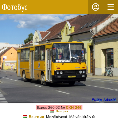
Фотобус
Ikarus 260.02 №
CKH-246
Венгрия
Венгрия
, Mezőkövesd, Mátyás király út