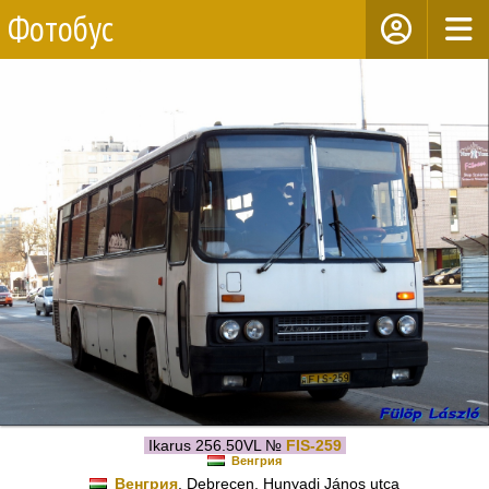
Фотобус
Ikarus 256.50VL №
FIS-259
Венгрия
Венгрия
, Debrecen, Hunyadi János utca