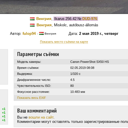
Венгрия
,
Ikarus 256.42
№
DUD-976
Венгрия
, Miskolc, autóbusz-állomás
Автор:
fulop94
·
Дата:
2 мая 2019 г., четверг
Венгрия
Показать место съёмки на карте
Параметры съёмки
Модель камеры:
Canon PowerShot SX50 HS
Время съёмки:
02.05.2019 08:08
Выдержка:
1/320 с
Диафрагменное число:
4.5
Чувствительность ISO:
80
Фокусное расстояние:
10.483 мм
Показать весь EXIF
Ваш комментарий
+1
+1
+1
Вы не
вошли на сайт
.
+1
Комментарии могут оставлять только зарегистрированные пол