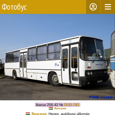
Фотобус
Ikarus 256.42 №
DUD-781
Венгрия
Венгрия
, Heves, autóbusz-állomás