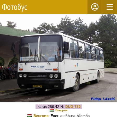
Фотобус
Ikarus 256.42 №
DUD-780
Венгрия
Венгрия
, Eger, autóbusz-állomás