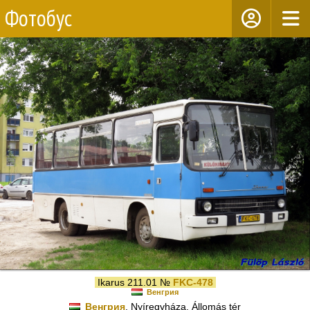
Фотобус
Ikarus 211.01 №
FKC-478
Венгрия
Венгрия
, Nyíregyháza, Állomás tér